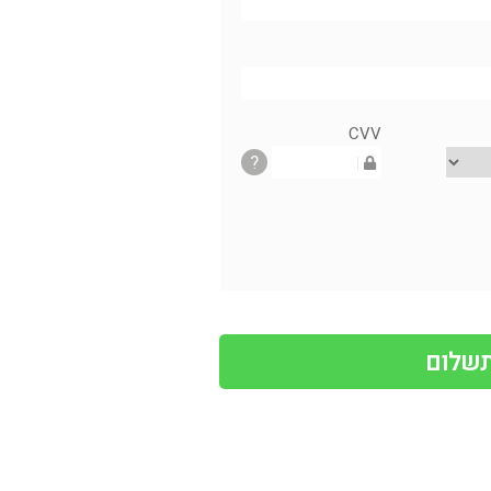
CVV
?